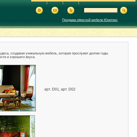
Продажа офисной мебели Юнитекс
удеса, создавая уникальную мебель, которая прослужит долгие годы.
сти и хорошего вкуса.
арт. D01, арт. D02