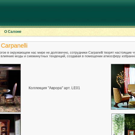
О Салоне
Carpanelli
огое в окружающем нас мире не долговечно, сотрудники Carpanelli творят настоящие ч
ся влиянию моды и сиюминутных тенденций, создавая в помещении атмосферу избранно
Коллекция "Аврора" арт. LE01